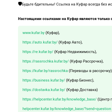
🛡️
Будьте бдительны! Ссылка на Куфар всегда без и
Настоящими ссылками на Куфар являются только с
www.kufar.by
(Куфар),
https://auto.kufar.by/
(Куфар Авто),
https://re.kufar.by/
(Куфар Недвижимость),
https://rassrochka.kufar.by/
(Куфар Рассрочка),
https://kufar.by/rassrochka
(Переводы в рассрочку)
https://business.kufar.by/
(Куфар Бизнес),
https://dostavka.kufar.by/
(Куфар Доставка)
https://helpcenter.kufar.by/knowledge_base/
(Центр 
helpcenter.kufar.by/knowledge_base/?send=question