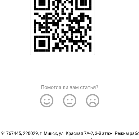
Помогла ли вам статья?
1767445, 220029, г. Минск, ул. Красная 7А-2, 3-й этаж. Режим работ