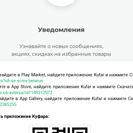
зайдите в Play Market, найдите приложение Kufar и нажмите 
ls?id=se.scmv.belarus
ите в App Store, найдите приложение Kufar и нажмите Скача
ye-ob-avlenia/id1149312972
айдите в App Gallery, найдите приложение Kufar и нажмите 
02385255
ть приложение Куфара: