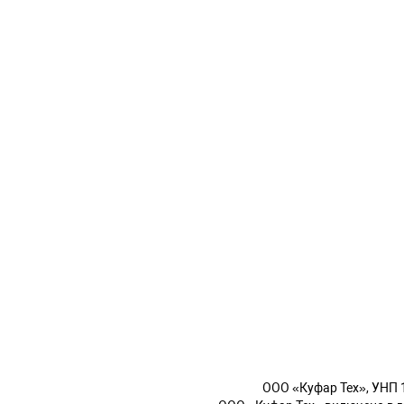
OOO «Куфар Тех», УНП 19